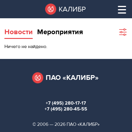
Перейти
Остановить
КАЛИБР
к
все
основному
слайдеры
содержанию
Новости
Мероприятия
Sho
filte
ВАКАНТНЫЕ
Ничего не найдено.
ПЛОЩАДИ
ВАКАНТНЫЕ ПЛОЩАДИ
ТЕХНОПАРК
ТЕХНОПАРК
ПАО «КАЛИБР»
КОНФЕРЕНЦ-
АРЕНДА ПОМЕЩЕНИЙ
ЗАЛЫ
+7 (495) 280-17-17
НОВОСТИ
КОНФЕРЕНЦ-ЗАЛЫ
+7 (495) 280-45-55
О
НОВОСТИ
© 2006 — 2026 ПАО «КАЛИБР»
КАЛИБРЕ