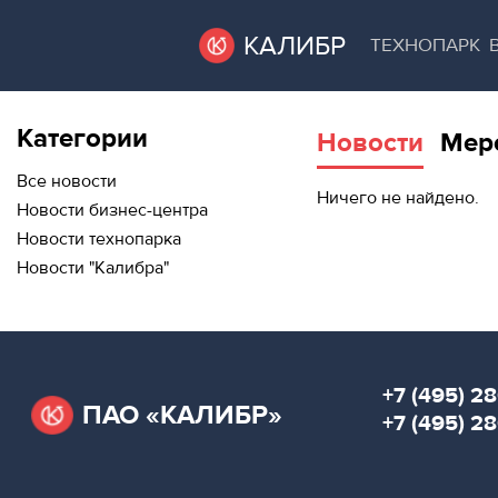
КАЛИБР
ТЕХНОПАРК
Категории
Новости
Мер
ВАКАНТНЫЕ
ВАКАНТНЫЕ ПЛОЩАДИ
ПЛОЩАДИ
Все новости
Ничего не найдено.
Новости бизнес-центра
ТЕХНОПАРК
Новости технопарка
ТЕХНОПАРК
Новости "Калибра"
АРЕНДА ПОМЕЩЕНИЙ
КОНФЕРЕНЦ-
ЗАЛЫ
КОНФЕРЕНЦ-ЗАЛЫ
НОВОСТИ
НОВОСТИ
+7 (495) 28
ПАО «КАЛИБР»
О
+7 (495) 2
МЕРОПРИЯТИЯ
КАЛИБРЕ
О КАЛИБРЕ
МЕРОПРИЯТИЯ