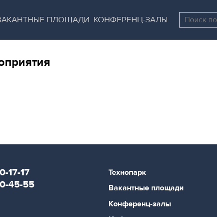
Перейти
Остановить
к
все
ВАКАНТНЫЕ ПЛОЩАДИ
КОНФЕРЕНЦ-ЗАЛЫ
основному
слайдеры
содержанию
оприятия
0-17-17
Технопарк
80-45-55
Вакантные площади
Конференц-залы