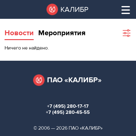
Перейти
Остановить
КАЛИБР
к
все
основному
слайдеры
содержанию
Новости
Мероприятия
Sho
filte
ВАКАНТНЫЕ
Ничего не найдено.
ПЛОЩАДИ
ВАКАНТНЫЕ ПЛОЩАДИ
ТЕХНОПАРК
ТЕХНОПАРК
ПАО «КАЛИБР»
КОНФЕРЕНЦ-
АРЕНДА ПОМЕЩЕНИЙ
ЗАЛЫ
+7 (495) 280-17-17
НОВОСТИ
КОНФЕРЕНЦ-ЗАЛЫ
+7 (495) 280-45-55
О
НОВОСТИ
© 2006 — 2026 ПАО «КАЛИБР»
КАЛИБРЕ