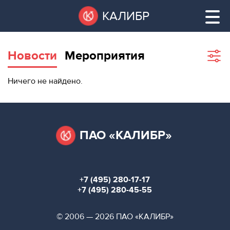
Перейти
Остановить
КАЛИБР
к
все
основному
слайдеры
содержанию
Новости
Мероприятия
Sho
filte
ВАКАНТНЫЕ
Ничего не найдено.
ПЛОЩАДИ
ВАКАНТНЫЕ ПЛОЩАДИ
ТЕХНОПАРК
ТЕХНОПАРК
ПАО «КАЛИБР»
КОНФЕРЕНЦ-
АРЕНДА ПОМЕЩЕНИЙ
ЗАЛЫ
+7 (495) 280-17-17
НОВОСТИ
КОНФЕРЕНЦ-ЗАЛЫ
+7 (495) 280-45-55
О
НОВОСТИ
© 2006 — 2026 ПАО «КАЛИБР»
КАЛИБРЕ