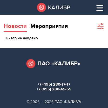
Перейти
Остановить
КАЛИБР
к
все
основному
слайдеры
содержанию
Новости
Мероприятия
Sho
filte
ВАКАНТНЫЕ
Ничего не найдено.
ПЛОЩАДИ
ВАКАНТНЫЕ ПЛОЩАДИ
ТЕХНОПАРК
ТЕХНОПАРК
ПАО «КАЛИБР»
КОНФЕРЕНЦ-
АРЕНДА ПОМЕЩЕНИЙ
ЗАЛЫ
+7 (495) 280-17-17
НОВОСТИ
КОНФЕРЕНЦ-ЗАЛЫ
+7 (495) 280-45-55
О
НОВОСТИ
© 2006 — 2026 ПАО «КАЛИБР»
КАЛИБРЕ