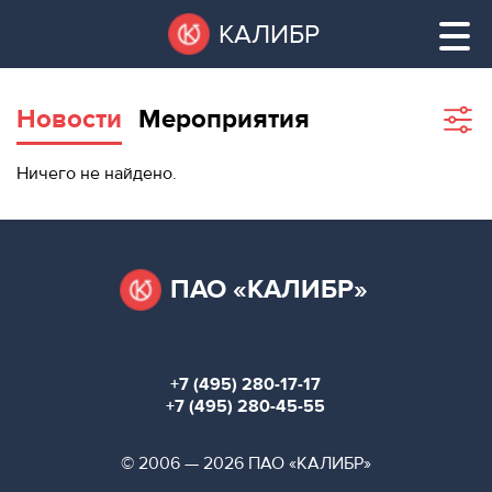
Перейти
Остановить
КАЛИБР
к
все
основному
слайдеры
содержанию
Новости
Мероприятия
Sho
filte
ВАКАНТНЫЕ
Ничего не найдено.
ПЛОЩАДИ
ВАКАНТНЫЕ ПЛОЩАДИ
ТЕХНОПАРК
ТЕХНОПАРК
ПАО «КАЛИБР»
КОНФЕРЕНЦ-
АРЕНДА ПОМЕЩЕНИЙ
ЗАЛЫ
+7 (495) 280-17-17
НОВОСТИ
КОНФЕРЕНЦ-ЗАЛЫ
+7 (495) 280-45-55
О
НОВОСТИ
© 2006 — 2026 ПАО «КАЛИБР»
КАЛИБРЕ