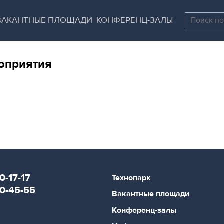
Перейти
Остановить
к
все
ВАКАНТНЫЕ ПЛОЩАДИ
КОНФЕРЕНЦ-ЗАЛЫ
основному
слайдеры
содержанию
оприятия
0-17-17
Технопарк
80-45-55
Вакантные площади
Конференц-залы