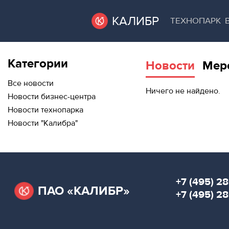
КАЛИБР
ТЕХНОПАРК
Категории
Новости
Мер
ВАКАНТНЫЕ
ВАКАНТНЫЕ ПЛОЩАДИ
ПЛОЩАДИ
Все новости
Ничего не найдено.
Новости бизнес-центра
ТЕХНОПАРК
Новости технопарка
ТЕХНОПАРК
Новости "Калибра"
АРЕНДА ПОМЕЩЕНИЙ
КОНФЕРЕНЦ-
ЗАЛЫ
КОНФЕРЕНЦ-ЗАЛЫ
НОВОСТИ
НОВОСТИ
+7 (495) 28
ПАО «КАЛИБР»
О
+7 (495) 2
МЕРОПРИЯТИЯ
КАЛИБРЕ
О КАЛИБРЕ
МЕРОПРИЯТИЯ