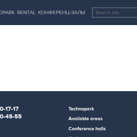
Skip
Pause
to
all
OPARK
RENTAL
КОНФЕРЕНЦ-ЗАЛЫ
main
sliders
content
0-17-17
Technopark
80-45-55
Available areas
Conference halls