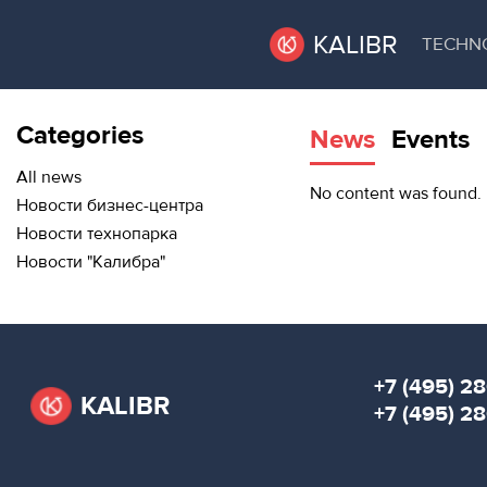
KALIBR
TECHN
Categories
News
Events
VACANT
VACANT AREAS
AREAS
All news
No content was found.
Новости бизнес-центра
TECHNOPARK
Новости технопарка
ТЕХНОПАРК
Новости "Калибра"
RENT A SPACE
КОНФЕРЕНЦ-
ЗАЛЫ
CONFERENCE HALLS
НОВОСТИ
NEWS
+7 (495) 28
KALIBR
О
+7 (495) 2
EVENTS
КАЛИБРЕ
ABOUT KALIBR
МЕРОПРИЯТИЯ