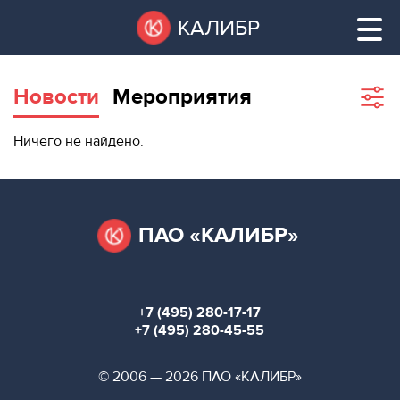
Перейти
Остановить
КАЛИБР
к
все
основному
слайдеры
содержанию
Новости
Мероприятия
Sho
filte
ВАКАНТНЫЕ
Ничего не найдено.
ПЛОЩАДИ
ВАКАНТНЫЕ ПЛОЩАДИ
ТЕХНОПАРК
ТЕХНОПАРК
ПАО «КАЛИБР»
КОНФЕРЕНЦ-
АРЕНДА ПОМЕЩЕНИЙ
ЗАЛЫ
+7 (495) 280-17-17
НОВОСТИ
КОНФЕРЕНЦ-ЗАЛЫ
+7 (495) 280-45-55
О
НОВОСТИ
© 2006 — 2026 ПАО «КАЛИБР»
КАЛИБРЕ