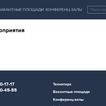
Перейти
Остановить
к
все
ВАКАНТНЫЕ ПЛОЩАДИ
КОНФЕРЕНЦ-ЗАЛЫ
основному
слайдеры
содержанию
оприятия
0-17-17
Технопарк
80-45-55
Вакантные площади
Конференц-залы