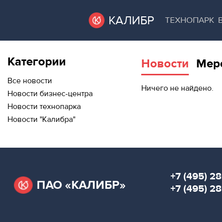
КАЛИБР
ТЕХНОПАРК
Категории
Новости
Мер
ВАКАНТНЫЕ
ВАКАНТНЫЕ ПЛОЩАДИ
ПЛОЩАДИ
Все новости
Ничего не найдено.
Новости бизнес-центра
ТЕХНОПАРК
Новости технопарка
ТЕХНОПАРК
Новости "Калибра"
АРЕНДА ПОМЕЩЕНИЙ
КОНФЕРЕНЦ-
ЗАЛЫ
КОНФЕРЕНЦ-ЗАЛЫ
НОВОСТИ
НОВОСТИ
+7 (495) 28
ПАО «КАЛИБР»
О
+7 (495) 2
МЕРОПРИЯТИЯ
КАЛИБРЕ
О КАЛИБРЕ
МЕРОПРИЯТИЯ