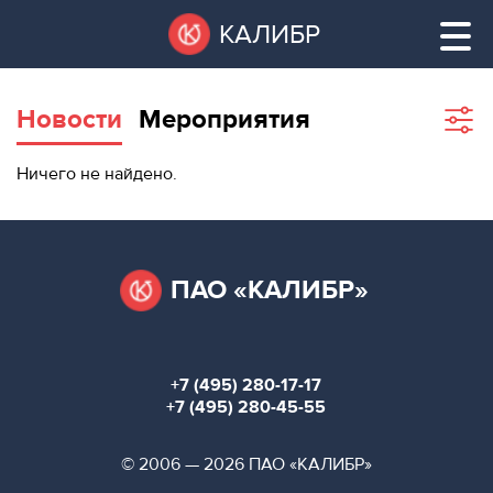
Перейти
Остановить
КАЛИБР
к
все
основному
слайдеры
содержанию
Новости
Мероприятия
Sho
filte
ВАКАНТНЫЕ
Ничего не найдено.
ПЛОЩАДИ
ВАКАНТНЫЕ ПЛОЩАДИ
ТЕХНОПАРК
ТЕХНОПАРК
ПАО «КАЛИБР»
КОНФЕРЕНЦ-
АРЕНДА ПОМЕЩЕНИЙ
ЗАЛЫ
+7 (495) 280-17-17
НОВОСТИ
КОНФЕРЕНЦ-ЗАЛЫ
+7 (495) 280-45-55
О
НОВОСТИ
© 2006 — 2026 ПАО «КАЛИБР»
КАЛИБРЕ