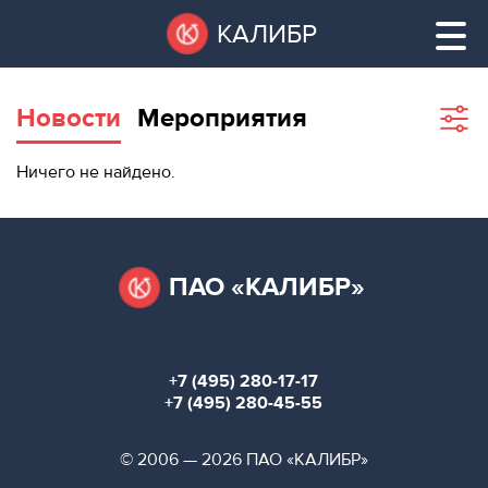
Перейти
Остановить
КАЛИБР
к
все
основному
слайдеры
содержанию
Новости
Мероприятия
Sho
filte
ВАКАНТНЫЕ
Ничего не найдено.
ПЛОЩАДИ
ВАКАНТНЫЕ ПЛОЩАДИ
ТЕХНОПАРК
ТЕХНОПАРК
ПАО «КАЛИБР»
КОНФЕРЕНЦ-
АРЕНДА ПОМЕЩЕНИЙ
ЗАЛЫ
+7 (495) 280-17-17
НОВОСТИ
КОНФЕРЕНЦ-ЗАЛЫ
+7 (495) 280-45-55
О
НОВОСТИ
© 2006 — 2026 ПАО «КАЛИБР»
КАЛИБРЕ