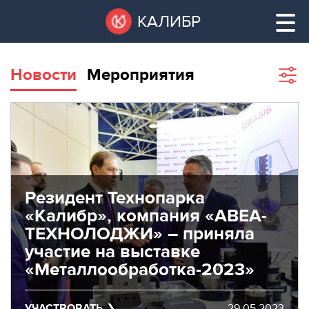
Перейти
Остановить
КАЛИБР
к
все
основному
слайдеры
содержанию
Новости
Мероприятия
Sho
filte
ВАКАНТНЫЕ
ПЛОЩАДИ
ВАКАНТНЫЕ ПЛОЩАДИ
ТЕХНОПАРК
ТЕХНОПАРК
Резидент Технопарка
КОНФЕРЕНЦ-
«Калибр», компания «АВЕА-
АРЕНДА ПОМЕЩЕНИЙ
ЗАЛЫ
ТЕХНОЛОДЖИ» – приняла
участие на выставке
НОВОСТИ
КОНФЕРЕНЦ-ЗАЛЫ
«Металлообработка-2023»
О
НОВОСТИ
КАЛИБРЕ
УЧАСТВОВАТЬ
29.05.2023