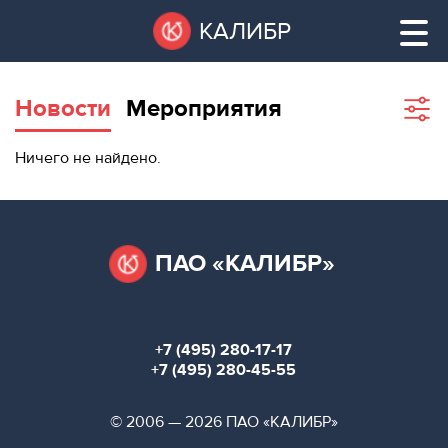
Перейти
Остановить
КАЛИБР
к
все
основному
слайдеры
содержанию
Новости
Мероприятия
Sho
filte
ВАКАНТНЫЕ
Ничего не найдено.
ПЛОЩАДИ
ВАКАНТНЫЕ ПЛОЩАДИ
ТЕХНОПАРК
ТЕХНОПАРК
ПАО «КАЛИБР»
КОНФЕРЕНЦ-
АРЕНДА ПОМЕЩЕНИЙ
ЗАЛЫ
+7 (495) 280-17-17
НОВОСТИ
КОНФЕРЕНЦ-ЗАЛЫ
+7 (495) 280-45-55
О
НОВОСТИ
© 2006 — 2026 ПАО «КАЛИБР»
КАЛИБРЕ