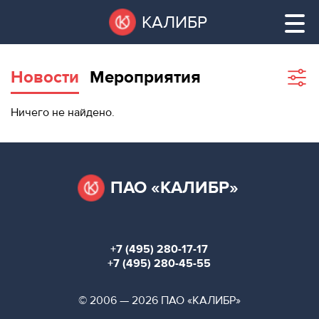
Перейти
Остановить
КАЛИБР
к
все
основному
слайдеры
содержанию
Новости
Мероприятия
Sho
filte
ВАКАНТНЫЕ
Ничего не найдено.
ПЛОЩАДИ
ВАКАНТНЫЕ ПЛОЩАДИ
ТЕХНОПАРК
ТЕХНОПАРК
ПАО «КАЛИБР»
КОНФЕРЕНЦ-
АРЕНДА ПОМЕЩЕНИЙ
ЗАЛЫ
+7 (495) 280-17-17
НОВОСТИ
КОНФЕРЕНЦ-ЗАЛЫ
+7 (495) 280-45-55
О
НОВОСТИ
© 2006 — 2026 ПАО «КАЛИБР»
КАЛИБРЕ