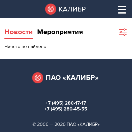
Перейти
Остановить
КАЛИБР
к
все
основному
слайдеры
содержанию
Новости
Мероприятия
Sho
filte
ВАКАНТНЫЕ
Ничего не найдено.
ПЛОЩАДИ
ВАКАНТНЫЕ ПЛОЩАДИ
ТЕХНОПАРК
ТЕХНОПАРК
ПАО «КАЛИБР»
КОНФЕРЕНЦ-
АРЕНДА ПОМЕЩЕНИЙ
ЗАЛЫ
+7 (495) 280-17-17
НОВОСТИ
КОНФЕРЕНЦ-ЗАЛЫ
+7 (495) 280-45-55
О
НОВОСТИ
© 2006 — 2026 ПАО «КАЛИБР»
КАЛИБРЕ