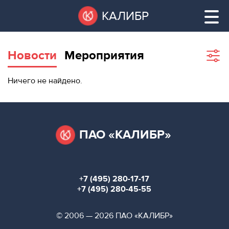
Перейти
Остановить
КАЛИБР
к
все
основному
слайдеры
содержанию
Новости
Мероприятия
Sho
filte
ВАКАНТНЫЕ
Ничего не найдено.
ПЛОЩАДИ
ВАКАНТНЫЕ ПЛОЩАДИ
ТЕХНОПАРК
ТЕХНОПАРК
ПАО «КАЛИБР»
КОНФЕРЕНЦ-
АРЕНДА ПОМЕЩЕНИЙ
ЗАЛЫ
+7 (495) 280-17-17
НОВОСТИ
КОНФЕРЕНЦ-ЗАЛЫ
+7 (495) 280-45-55
О
НОВОСТИ
© 2006 — 2026 ПАО «КАЛИБР»
КАЛИБРЕ