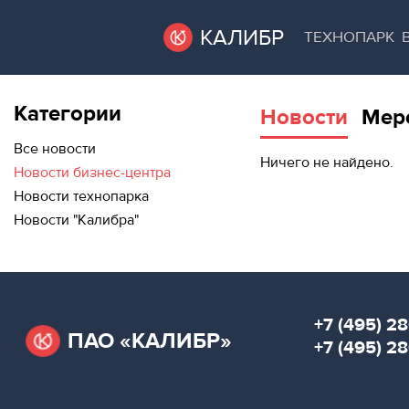
КАЛИБР
ТЕХНОПАРК
Категории
Новости
Мер
ВАКАНТНЫЕ
ВАКАНТНЫЕ ПЛОЩАДИ
ПЛОЩАДИ
Все новости
Ничего не найдено.
Новости бизнес-центра
ТЕХНОПАРК
Новости технопарка
ТЕХНОПАРК
Новости "Калибра"
АРЕНДА ПОМЕЩЕНИЙ
КОНФЕРЕНЦ-
ЗАЛЫ
КОНФЕРЕНЦ-ЗАЛЫ
НОВОСТИ
НОВОСТИ
+7 (495) 28
ПАО «КАЛИБР»
О
+7 (495) 2
МЕРОПРИЯТИЯ
КАЛИБРЕ
О КАЛИБРЕ
МЕРОПРИЯТИЯ