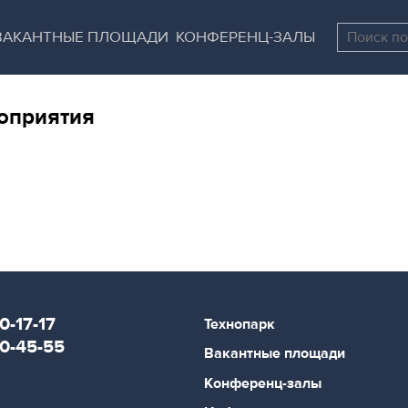
Перейти
Остановить
к
все
ВАКАНТНЫЕ ПЛОЩАДИ
КОНФЕРЕНЦ-ЗАЛЫ
основному
слайдеры
содержанию
оприятия
0-17-17
Технопарк
80-45-55
Вакантные площади
Конференц-залы