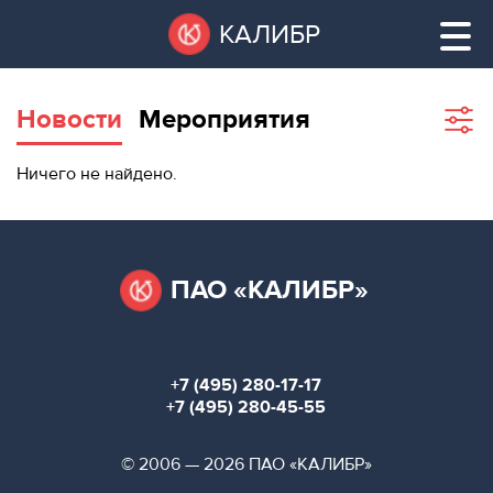
Перейти
Остановить
КАЛИБР
к
все
основному
слайдеры
содержанию
Новости
Мероприятия
Sho
filte
ВАКАНТНЫЕ
Ничего не найдено.
ПЛОЩАДИ
ВАКАНТНЫЕ ПЛОЩАДИ
ТЕХНОПАРК
ТЕХНОПАРК
ПАО «КАЛИБР»
КОНФЕРЕНЦ-
АРЕНДА ПОМЕЩЕНИЙ
ЗАЛЫ
+7 (495) 280-17-17
НОВОСТИ
КОНФЕРЕНЦ-ЗАЛЫ
+7 (495) 280-45-55
О
НОВОСТИ
© 2006 — 2026 ПАО «КАЛИБР»
КАЛИБРЕ