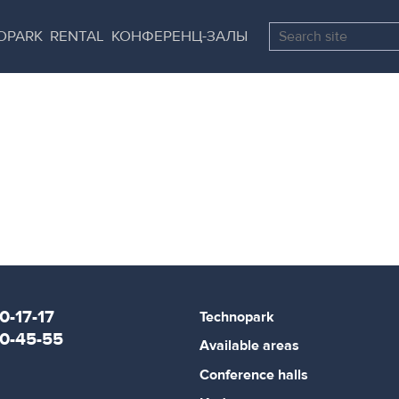
Skip
Pause
to
all
OPARK
RENTAL
КОНФЕРЕНЦ-ЗАЛЫ
main
sliders
content
0-17-17
Technopark
80-45-55
Available areas
Conference halls