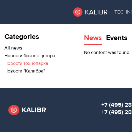
KALIBR
TECHN
Categories
News
Events
VACANT
VACANT AREAS
AREAS
All news
No content was found.
Новости бизнес-центра
TECHNOPARK
Новости технопарка
ТЕХНОПАРК
Новости "Калибра"
RENT A SPACE
КОНФЕРЕНЦ-
ЗАЛЫ
CONFERENCE HALLS
НОВОСТИ
NEWS
+7 (495) 28
KALIBR
О
+7 (495) 2
EVENTS
КАЛИБРЕ
ABOUT KALIBR
МЕРОПРИЯТИЯ