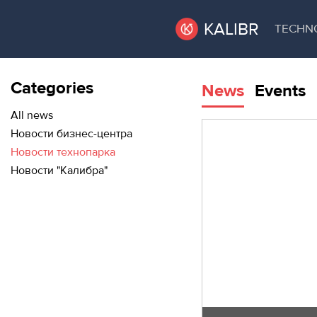
KALIBR
TECHN
Categories
News
Events
VACANT
VACANT AREAS
AREAS
All news
Новости бизнес-центра
TECHNOPARK
Новости технопарка
ТЕХНОПАРК
Новости "Калибра"
RENT A SPACE
КОНФЕРЕНЦ-
ЗАЛЫ
CONFERENCE HALLS
НОВОСТИ
NEWS
О
EVENTS
КАЛИБРЕ
ABOUT KALIBR
МЕРОПРИЯТИЯ