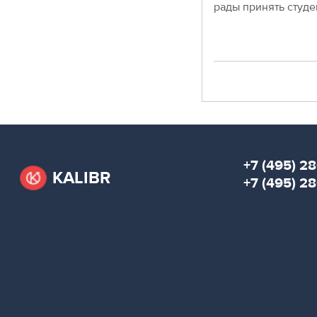
рады принять студе
Moscow,
SVAO,
Godovikova
str.,
9
Date
Alekseyevskaya
metro
station
Business
hours
+7 (495) 28
9:00
KALIBR
+7 (495) 2
-
18:00
Mon-
Thu.
9:00
-
17:00
Fri.