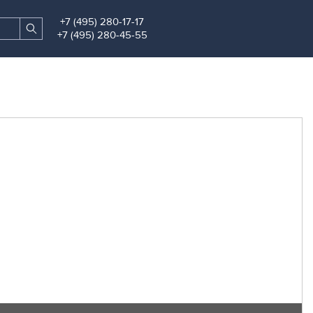
+7 (495) 280-17-17
Search
Find
+7 (495) 280-45-55
site