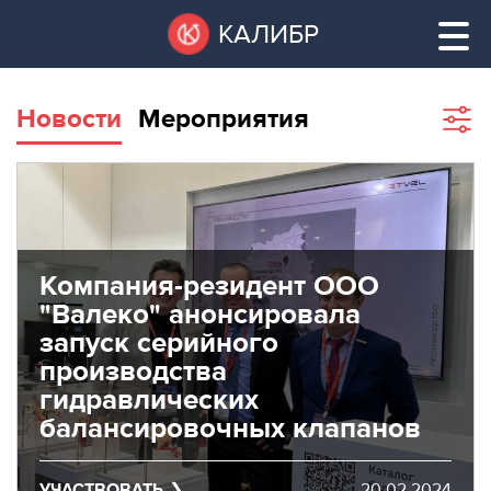
Перейти
Остановить
КАЛИБР
к
все
основному
слайдеры
содержанию
Новости
Мероприятия
Sho
filte
ВАКАНТНЫЕ
ПЛОЩАДИ
ВАКАНТНЫЕ ПЛОЩАДИ
ТЕХНОПАРК
ТЕХНОПАРК
Компания-резидент ООО
"Валеко" анонсировала
КОНФЕРЕНЦ-
запуск серийного
АРЕНДА ПОМЕЩЕНИЙ
ЗАЛЫ
производства
гидравлических
НОВОСТИ
КОНФЕРЕНЦ-ЗАЛЫ
балансировочных клапанов
О
НОВОСТИ
КАЛИБРЕ
УЧАСТВОВАТЬ
20.02.2024