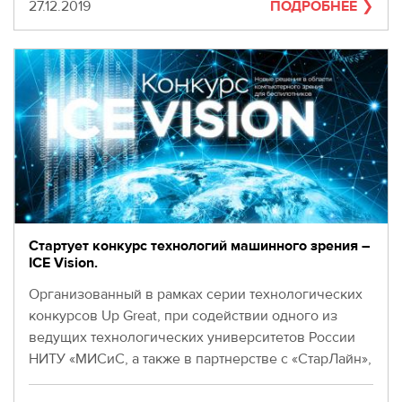
280-
Дата
27.12.2019
ПОДРОБНЕЕ
45-
55
Москва,
СВАО,
ул.
Годовикова,
9
Станция
метро
Алексеевская
Режим
работы
Стартует конкурс технологий машинного зрения –
9:00
ICE Vision.
-
Организованный в рамках серии технологических
18:00
Пн-
конкурсов Up Great, при содействии одного из
Чт.
ведущих технологических университетов России
9:00
НИТУ «МИСиС, а также в партнерстве с «СтарЛайн»,
-
ICE Vision даст возможность молодым талантливым
17:00
Пт.
инженерам заявить о себе.